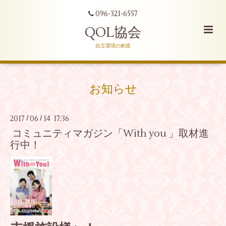
096-321-6557
QOL協会
自立環境の創造
お知らせ
2017
06
14 17:36
/
/
コミュニティマガジン「With you 」取材進
行中！