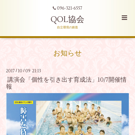
096-321-6557
QOL協会
自立環境の創造
お知らせ
2017
10
09 21:13
/
/
講演会「個性を引き出す育成法」10/7開催情
報