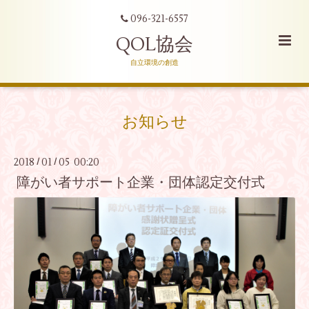
096-321-6557
QOL協会
自立環境の創造
お知らせ
2018
01
05 00:20
/
/
障がい者サポート企業・団体認定交付式