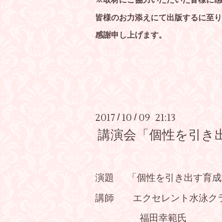
※取材にご協力いただいた皆様に感
皆様のお力添えにて出版するに至り
感謝申し上げます。
2017
10
09 21:13
/
/
講演会「個性を引き出
演題 「個性を引き出す育成
講師 エクセレント水泳ク
福田幸範氏